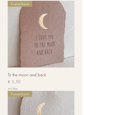
Koesterkaart
To the moon and back
Prijs
€ 5,50
incl.Btw
Koesterkaart