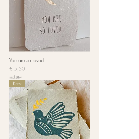
You are so loved
Prijs
€ 5,50
incl.Btw
Kerst