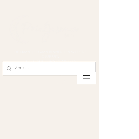
De maantjes gaan binnen een week de
deur uit,
illustraties binnen 2 weken.