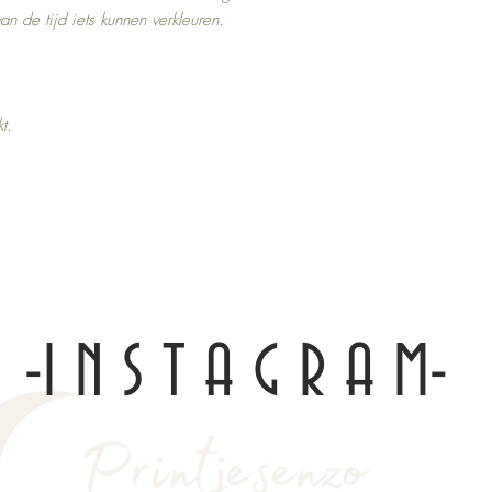
 de tijd iets kunnen verkleuren.
kt.
-I N S T A G R A M-
Top