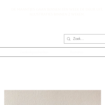
De maantjes gaan binnen een week de deur uit,
illustraties binnen 2 weken.
Gedenkgeschenken
Illustraties