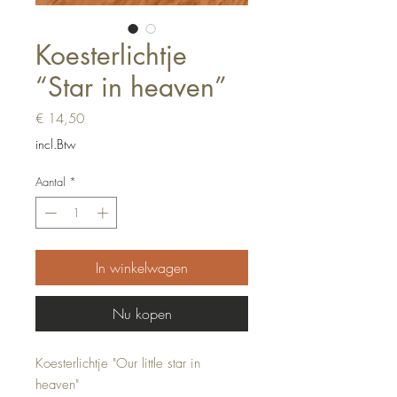
Koesterlichtje
“Star in heaven”
Prijs
€ 14,50
incl.Btw
Aantal
*
In winkelwagen
Nu kopen
Koesterlichtje "Our little star in
heaven"