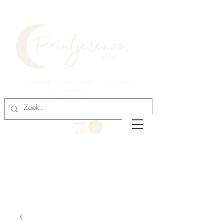
De maantjes gaan binnen een week de
deur uit,
illustraties binnen 2 weken.