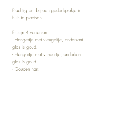
Prachtig om bij een gedenkplekje in
huis te plaatsen.
Er zijn 4 varianten
- Hangertje met vleugeltje, onderkant
glas is goud.
- Hangertje met vlindertje, onderkant
glas is goud.
- Gouden hart.
- Hangertje met vleugel, tekst: " Our
little star in heaven"
De bedeltjes zijn van goede kwaliteit
en verkleuren niet!
- 50 branduren.
- *8*7*7 cm.
- Word geleverd in een leuk