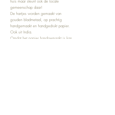
huis maar steunt ook de locale
gemeenschap daar!
De hartjes worden gemaakt van
gouden bladmetaal, op prachtig
handgemaakt en handgedrukt papier.
Ook uit India.
Omdat het papier handgemaakt is kan
het iets afwijken van de foto.
Lint : Keuze uit 2 soorten. " Botanical
brown " of " Ocean blue "
Materiaal : Gerecycled messing.
Afmeting : 6 x 5,5 x 0,5
Merk : Doing Goods.
Maantje made by Lin.
Algemene voorwaarden