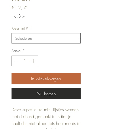
Prijs
€ 12,50
incl.Btw
Kleur lint ?
*
Aantal
*
In winkelwagen
Nu kopen
Deze super leuke mini lijstjes worden
met de hand gemaakt in India. Je
haalt dus niet alleen iets heel moois in