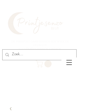
De maantjes gaan binnen een week de
deur uit,
illustraties binnen 2 weken.