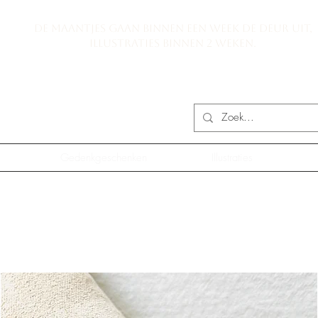
De maantjes gaan binnen een week de deur uit,
illustraties binnen 2 weken.
Gedenkgeschenken
Illustraties