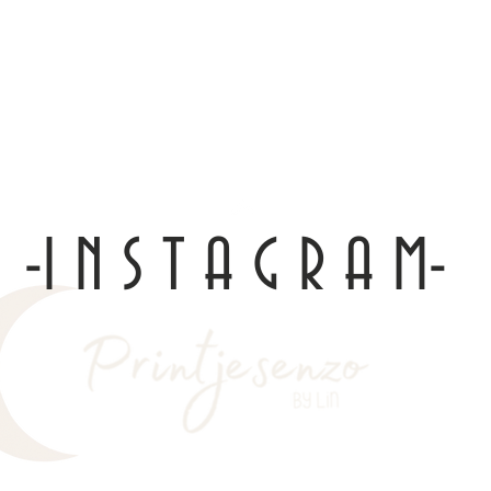
-I N S T A G R A M-
Top