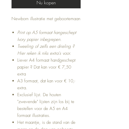
Nu kopen
Newborn illustratie met geboortemaan
Print op A5 formaat hangeschept
Ivory papier inbegrepen.
Tweeling of zelfs een drieling ?
Hier reken ik niks extra's voor.
Liever A4 formaat handgeschept
papier ? Dat kan voor € 7,50
extra
A3 formaat, dat kan voor € 10,-
extra.
Exclusief lijst. De houten
"zwevende" lijsten zijn los bij te
bestellen voor de A5 en A4
formaat illustraties.
Het maantje, is de stand van de