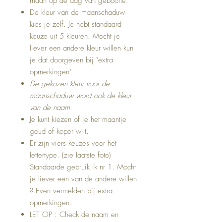
maan op de dag van geboorte.
De kleur van de maanschaduw
kies je zelf. Je hebt standaard
keuze uit 5 kleuren. Mocht je
liever een andere kleur willen kun
je dat doorgeven bij "extra
opmerkingen"
De gekozen kleur voor de
maanschaduw word ook de kleur
van de naam.
Je kunt kiezen of je het maantje
goud of koper wilt.
Er zijn viers keuzes voor het
lettertype. (zie laatste foto)
Standaarde gebruik ik nr 1. Mocht
je liever een van de andere willen
? Even vermelden bij extra
opmerkingen.
LET OP : Check de naam en