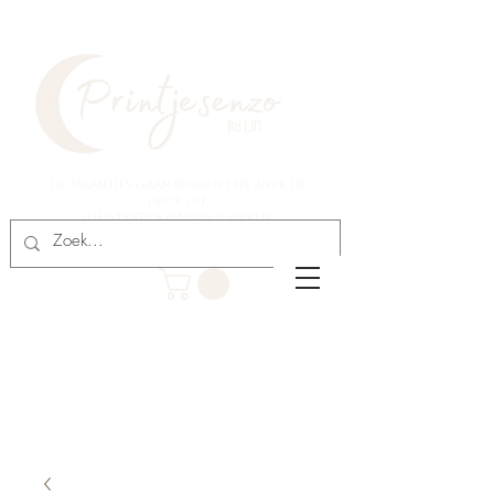
De maantjes gaan binnen een week de
deur uit,
illustraties binnen 2 weken.