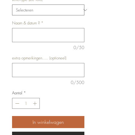
Naam & datum ?
*
0/50
extra opmerkingen..... (optioneel)
0/500
Aantal
*
In winkelwagen