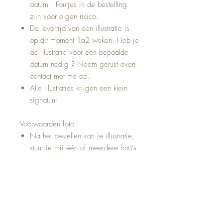
datum ! Foutjes in de bestelling
zijn voor eigen risico.
De levertijd van een illustratie is
op dit moment 1a2 weken. Heb je
de illustratie voor een bepaalde
datum nodig ? Neem gerust even
contact met me op.
Alle illustraties krijgen een klein
signatuur.
Voorwaarden foto :
Na het bestellen van je illustratie,
stuur je mij één of meerdere foto's
naar info@printjesenzo.com je
vermeld hierbij je ordernr.
Als je niet zeker weet
welke foto het meest geschikt is,
zoeken we er samen eentje uit.