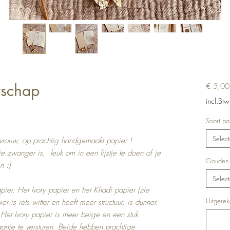
rschap
€ 5,00
incl.Btw
Soort pa
Select
vrouw, op prachtig handgemaakt papier !
e zwanger is, leuk om in een lijstje te doen of je
Gouden h
n :)
Select
pier. Het Ivory papier en het Khadi papier (zie
Uitgerek
r is iets witter en heeft meer structuur, is dunner.
. Het Ivory papier is meer beige en een stuk
aartje te versturen. Beide hebben prachtige