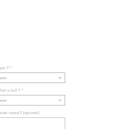
Prijs
pier ?
*
eren
art in buik ?
*
eren
ende maand ? (optioneel)