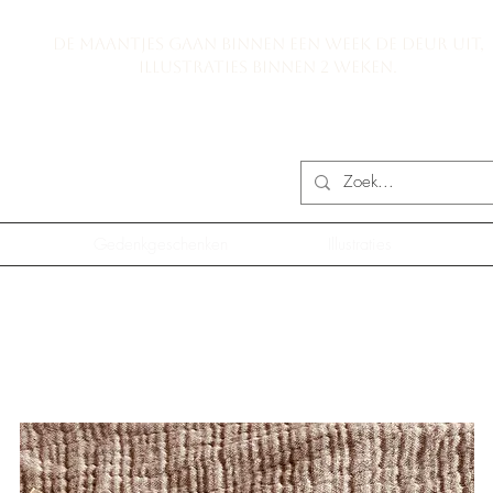
De maantjes gaan binnen een week de deur uit,
illustraties binnen 2 weken.
Gedenkgeschenken
Illustraties