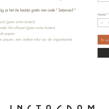
ijg je het 6e kaartje gratis met code " Setjevan5 "
Aantal
*
uik (geen extra kosten)
der het silhouet (geen extra kosten)
kt papier
 te passen, een andere tekst ipv de uitgerekende
In w
Top